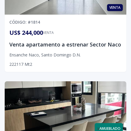
VENTA
CÓDIGO
: #
1814
US$ 244,000
VENTA
Venta apartamento a estrenar Sector Naco
Ensanche Naco
,
Santo Domingo D.N.
2
2
2
117
Mt2
x
AMUEBLADO