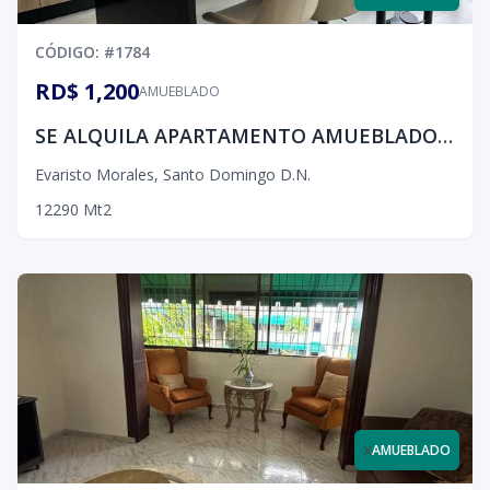
CÓDIGO
: #
1784
RD$ 1,200
AMUEBLADO
SE ALQUILA APARTAMENTO AMUEBLADO EN EVARISTO MORALES
Evaristo Morales
,
Santo Domingo D.N.
1
2
2
90
Mt2
x
AMUEBLADO