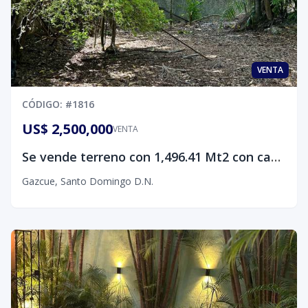
VENTA
CÓDIGO
: #
1816
US$ 2,500,000
VENTA
Se vende terreno con 1,496.41 Mt2 con casa para demoler en Gascue.
Gazcue
,
Santo Domingo D.N.