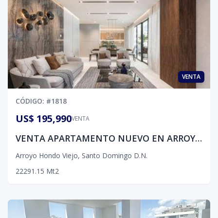
VENTA
CÓDIGO
: #
1818
US$ 195,990
VENTA
VENTA APARTAMENTO NUEVO EN ARROYO HONDO VIEJO
Arroyo Hondo Viejo
,
Santo Domingo D.N.
2
2
2
91.15
Mt2