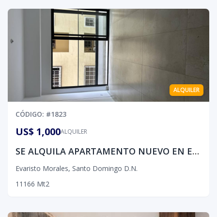
ALQUILER
CÓDIGO
: #
1823
US$ 1,000
ALQUILER
SE ALQUILA APARTAMENTO NUEVO EN EVARISTO MORALES
Evaristo Morales
,
Santo Domingo D.N.
1
1
1
66
Mt2