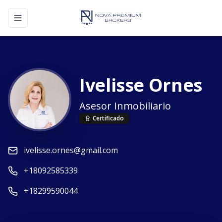
Toggle navigation menu
Ivelisse Ornes
Asesor Inmobiliario
Certificado
ivelisse.ornes@gmail.com
+18092585339
+18299590044