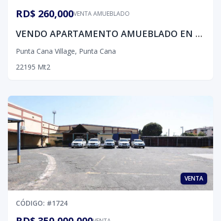
RD$ 260,000
VENTA AMUEBLADO
VENDO APARTAMENTO AMUEBLADO EN PUNTA CANA VILLAGE CON 2 HABITACIONES
Punta Cana Village
,
Punta Cana
2
2
1
95
Mt2
VENTA
CÓDIGO
: #
1724
RD$ 350,000,000
VENTA