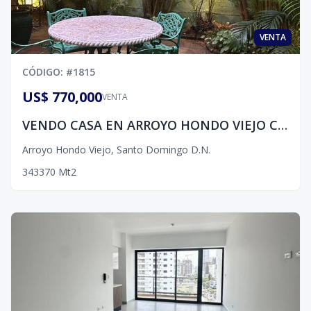
VENTA
CÓDIGO
: #
1815
US$ 770,000
VENTA
VENDO CASA EN ARROYO HONDO VIEJO CON 3 HABITACIONES
Arroyo Hondo Viejo
,
Santo Domingo D.N.
3
4
3
370
Mt2