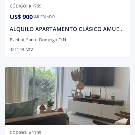
CÓDIGO
: #
1769
US$ 900
AMUEBLADO
ALQUILO APARTAMENTO CLÁSICO AMUEBLADO EN PIANTINI
Piantini
,
Santo Domingo D.N.
3
2
1
149
Mt2
CÓDIGO
: #
1759