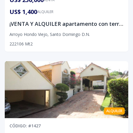
US$ 1,400
ALQUILER
¡VENTA Y ALQUILER apartamento con terraza en Arroyo Hondo Viejo!
Arroyo Hondo Viejo
,
Santo Domingo D.N.
2
2
2
106
Mt2
ALQUILER
CÓDIGO
: #
1427