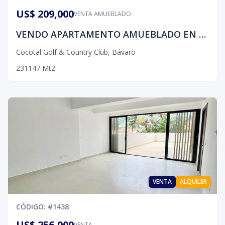
US$ 209,000
VENTA AMUEBLADO
VENDO APARTAMENTO AMUEBLADO EN COCOTAL
Cocotal Golf & Country Club
,
Bávaro
2
3
1
147
Mt2
VENTA
ALQUILER
CÓDIGO
: #
1438
US$ 256,000
VENTA