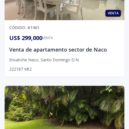
VENTA
CÓDIGO
: #
1461
US$ 299,000
VENTA
Venta de apartamento sector de Naco
Ensanche Naco
,
Santo Domingo D.N.
2
2
2
187
Mt2