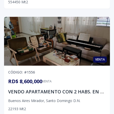
5
5
4
450
Mt2
VENTA
CÓDIGO
: #
1556
RD$ 8,600,000
VENTA
VENDO APARTAMENTO CON 2 HABS. EN BUENOS AIRES DEL MIRADOR
Buenos Aires Mirador
,
Santo Domingo D.N.
2
2
1
93
Mt2