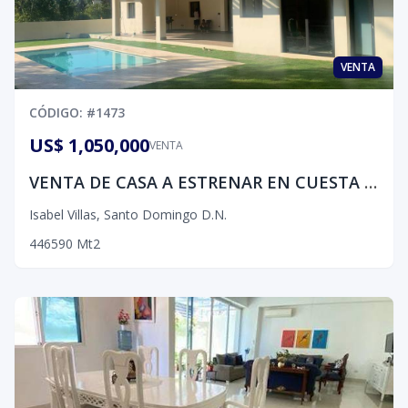
VENTA
CÓDIGO
: #
1473
US$ 1,050,000
VENTA
VENTA DE CASA A ESTRENAR EN CUESTA HERMOSA III
Isabel Villas
,
Santo Domingo D.N.
4
4
6
590
Mt2