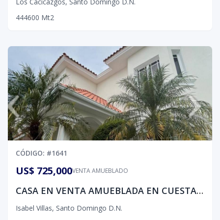
Los Cacicazgos
,
Santo Domingo D.N.
4
4
4
600
Mt2
CÓDIGO
: #
1641
US$ 725,000
VENTA AMUEBLADO
CASA EN VENTA AMUEBLADA EN CUESTA HERMOSA III , ISABEL VILLA
Isabel Villas
,
Santo Domingo D.N.