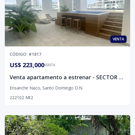
VENTA
CÓDIGO
: #
1817
US$ 223,000
VENTA
Venta apartamento a estrenar - SECTOR NACO
Ensanche Naco
,
Santo Domingo D.N.
2
2
2
102
Mt2