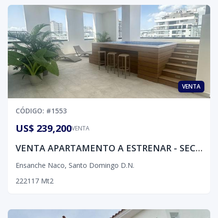
VENTA
CÓDIGO
: #
1553
US$ 239,200
VENTA
VENTA APARTAMENTO A ESTRENAR - SECTOR NACO
Ensanche Naco
,
Santo Domingo D.N.
2
2
2
117
Mt2