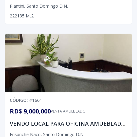
Piantini
,
Santo Domingo D.N.
2
2
2
135
Mt2
CÓDIGO
: #
1661
RD$ 9,000,000
VENTA AMUEBLADO
VENDO LOCAL PARA OFICINA AMUEBLADO EN NACO
Ensanche Naco
,
Santo Domingo D.N.