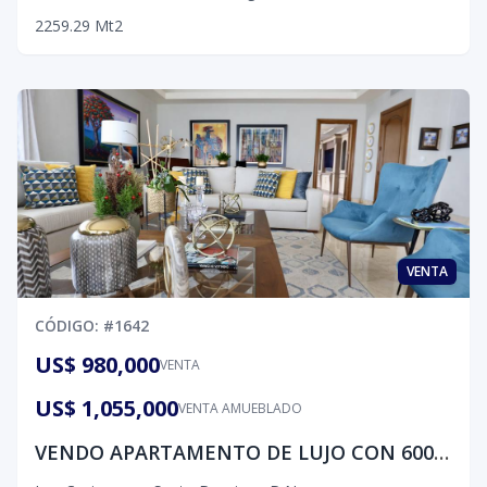
2
2
59.29
Mt2
VENTA
CÓDIGO
: #
1642
US$ 980,000
VENTA
US$ 1,055,000
VENTA AMUEBLADO
VENDO APARTAMENTO DE LUJO CON 600 MT2 EN LOS CACICAZGOS