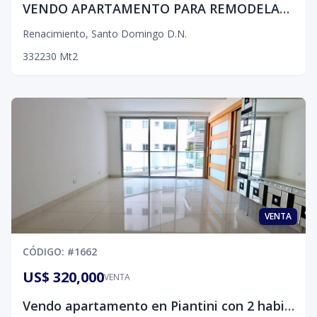
VENDO APARTAMENTO PARA REMODELAR CON 230 MT2 NETOS
Renacimiento
,
Santo Domingo D.N.
3
3
2
230
Mt2
VENTA
CÓDIGO
: #
1662
US$ 320,000
VENTA
Vendo apartamento en Piantini con 2 habitaciones, línea blanca y amenidades.