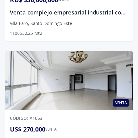
Venta complejo empresarial industrial con 8,401M2 de terreno
Villa Faro
,
Santo Domingo Este
1
10
6532.25
Mt2
VENTA
CÓDIGO
: #
1663
US$ 270,000
VENTA