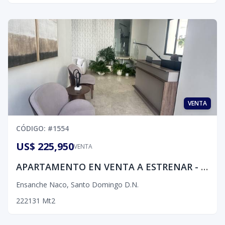
VENTA
CÓDIGO
: #
1554
US$ 225,950
VENTA
APARTAMENTO EN VENTA A ESTRENAR - SECTOR NACO
Ensanche Naco
,
Santo Domingo D.N.
2
2
2
131
Mt2