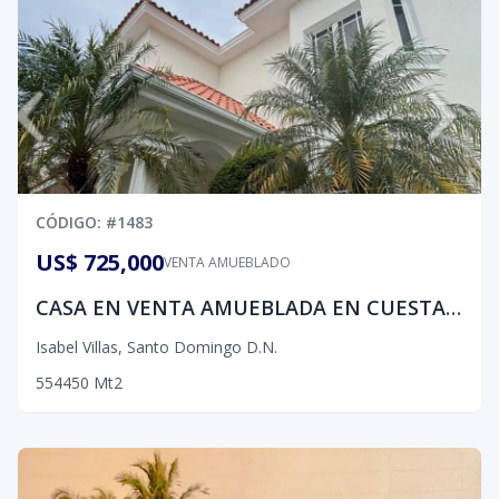
CÓDIGO
: #
1483
US$ 725,000
VENTA AMUEBLADO
CASA EN VENTA AMUEBLADA EN CUESTA HERMOSA III , ISABEL VILLA
Isabel Villas
,
Santo Domingo D.N.
5
5
4
450
Mt2