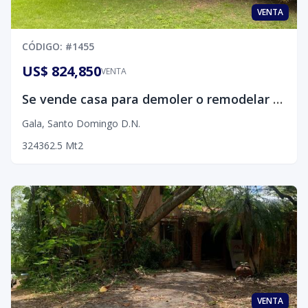
VENTA
CÓDIGO
: #
1455
US$ 824,850
VENTA
Se vende casa para demoler o remodelar en el sector de Galá.
Gala
,
Santo Domingo D.N.
3
2
4
362.5
Mt2
VENTA