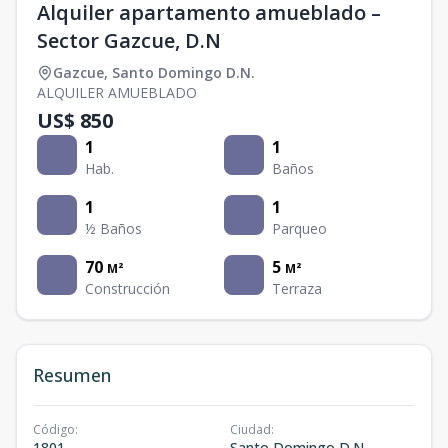
Alquiler apartamento amueblado –
Sector Gazcue, D.N
Gazcue
,
Santo Domingo D.N.
ALQUILER AMUEBLADO
US$ 850
1
1
Hab.
Baños
1
1
½ Baños
Parqueo
70
5
M²
M²
Construcción
Terraza
Resumen
Código
:
Ciudad
:
1801
Santo Domingo D.N.