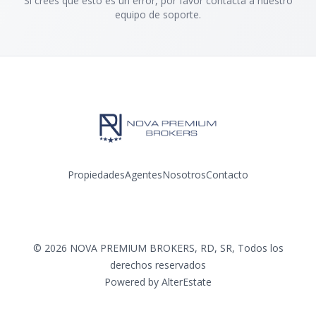
Si crees que esto es un error, por favor contacta a nuestro
equipo de soporte.
Propiedades
Agentes
Nosotros
Contacto
Facebook
Instagram
©
2026
NOVA PREMIUM BROKERS, RD, SR
,
Todos los
derechos reservados
Powered by
AlterEstate