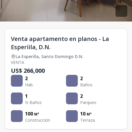
Venta apartamento en planos - La
Esperiila, D.N.
La Esperilla
,
Santo Domingo D.N.
VENTA
US$ 266,000
2
2
Hab.
Baños
1
2
½ Baños
Parqueo
100
10
M²
M²
Construcción
Terraza