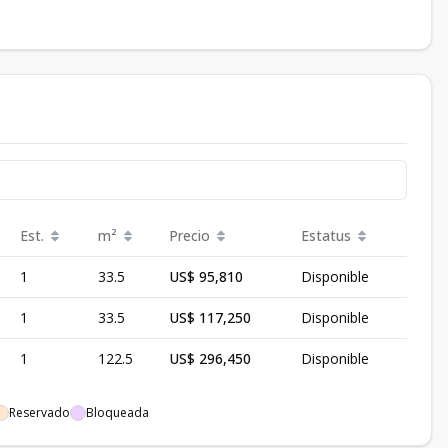
Est.
m²
Precio
Estatus
1
33.5
US$ 95,810
Disponible
1
33.5
US$ 117,250
Disponible
1
122.5
US$ 296,450
Disponible
Reservado
Bloqueada