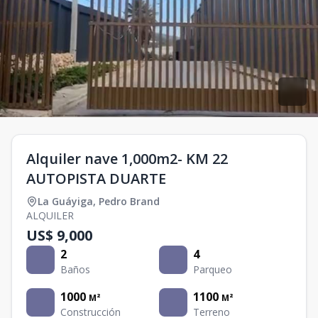
Alquiler nave 1,000m2- KM 22
AUTOPISTA DUARTE
La Guáyiga
,
Pedro Brand
ALQUILER
US$ 9,000
2
4
Baños
Parqueo
1000
1100
M²
M²
Construcción
Terreno