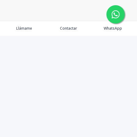
Llámame
Contactar
WhatsApp
Propiedades
Agentes
Nosotros
Contacto
Facebook
Instagram