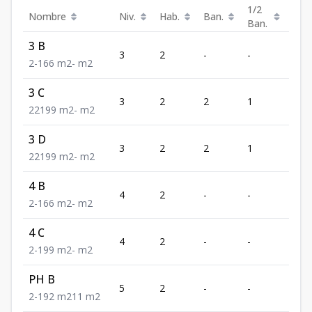
1/2
Nombre
Niv.
Hab.
Ban.
Est.
Ban.
3 B
3
2
-
-
1
2
-
1
66
m2
-
m2
3 C
3
2
2
1
1
2
2
1
99
m2
-
m2
3 D
3
2
2
1
1
2
2
1
99
m2
-
m2
4 B
4
2
-
-
1
2
-
1
66
m2
-
m2
4 C
4
2
-
-
1
2
-
1
99
m2
-
m2
PH B
5
2
-
-
1
2
-
1
92
m2
11
m2