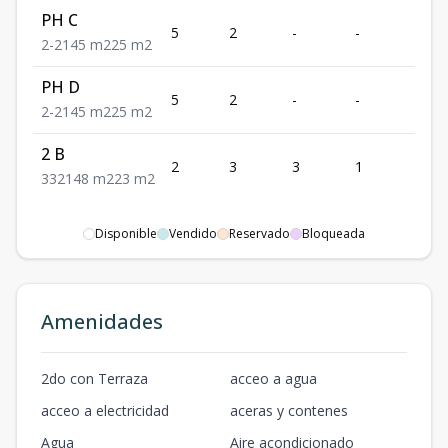
PH C
5
2
-
-
2
2
-
2
145
m2
25
m2
PH D
5
2
-
-
2
2
-
2
145
m2
25
m2
2 B
2
3
3
1
2
3
3
2
148
m2
23
m2
Disponible
Vendido
Reservado
Bloqueada
Amenidades
2do con Terraza
acceo a agua
acceo a electricidad
aceras y contenes
Agua
Aire acondicionado