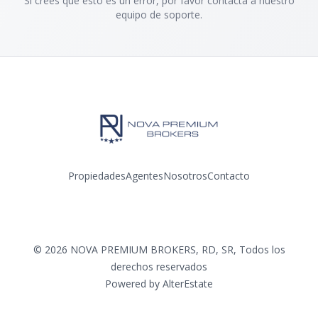
Si crees que esto es un error, por favor contacta a nuestro
equipo de soporte.
Propiedades
Agentes
Nosotros
Contacto
Facebook
Instagram
©
2026
NOVA PREMIUM BROKERS, RD, SR
,
Todos los
derechos reservados
Powered by
AlterEstate