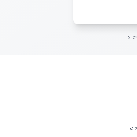
Si c
©