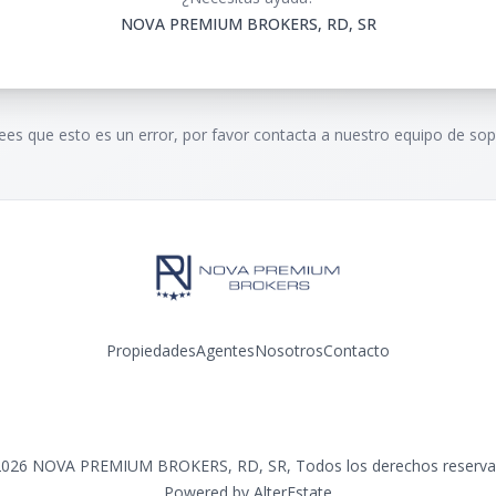
NOVA PREMIUM BROKERS, RD, SR
rees que esto es un error, por favor contacta a nuestro equipo de sop
Propiedades
Agentes
Nosotros
Contacto
Facebook
Instagram
2026
NOVA PREMIUM BROKERS, RD, SR
,
Todos los derechos reserv
Powered by
AlterEstate