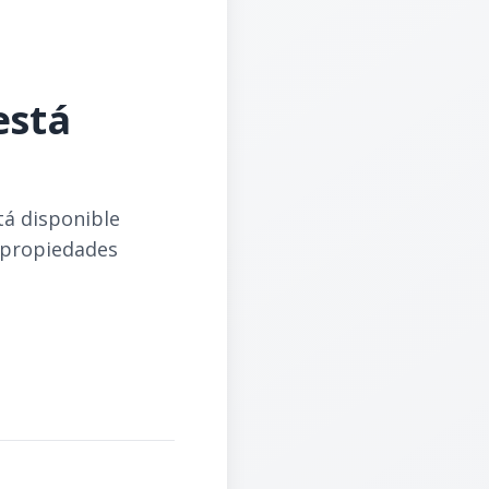
está
tá disponible
 propiedades