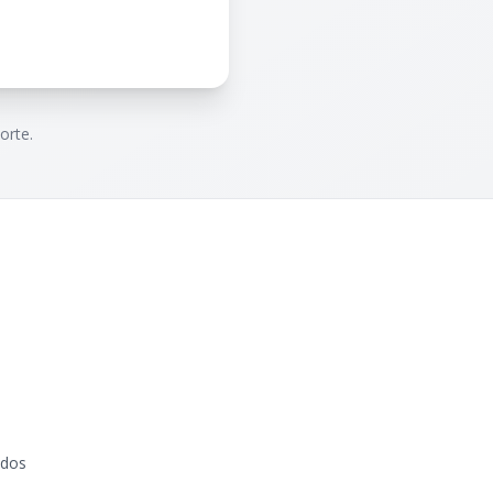
orte.
ados