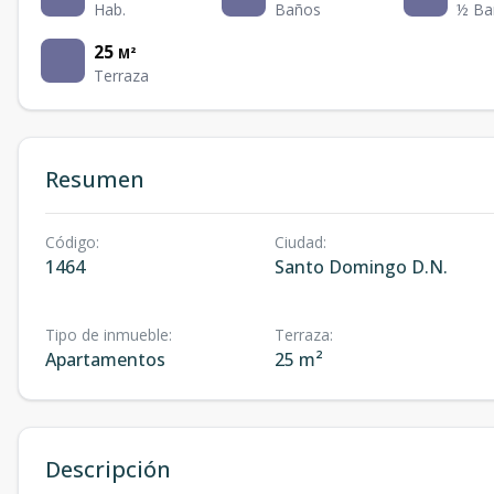
Hab.
Baños
½ Ba
25
M²
Terraza
Resumen
Código
:
Ciudad
:
1464
Santo Domingo D.N.
Tipo de inmueble
:
Terraza
:
Apartamentos
25 m²
Descripción