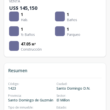
VENTA
US$ 145,150
1
1
Hab.
Baños
1
1
½ Baños
Parqueo
47.05
M²
Construcción
Resumen
Código
:
Ciudad
:
1423
Santo Domingo D.N.
Provincia
:
Sector
:
Santo Domingo de Guzmán
El Millon
Tipo de inmueble
:
Estado
: