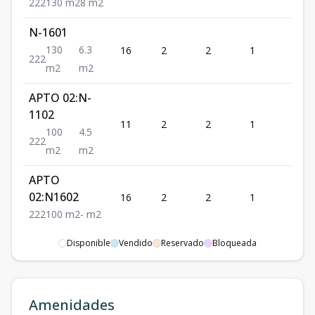
2
2
2
130
m2
8
m2
N-1601
130
6.3
16
2
2
1
2
2
2
2
m2
m2
APTO 02:N-
1102
11
2
2
1
2
100
4.5
2
2
2
m2
m2
APTO
02:N1602
16
2
2
1
2
2
2
2
100
m2
-
m2
APTO 03:N-
Disponible
Vendido
Reservado
Bloqueada
403
4
3
3
1
2
3
3
2
166
m2
-
m2
Amenidades
APTO 03:N703