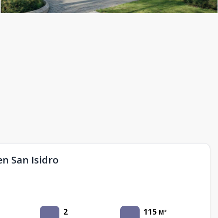
n San Isidro
2
115
M²