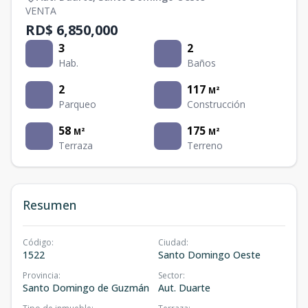
VENTA
RD$ 6,850,000
3
2
Hab.
Baños
2
117
M²
Parqueo
Construcción
58
175
M²
M²
Terraza
Terreno
Resumen
Código
:
Ciudad
:
1522
Santo Domingo Oeste
Provincia
:
Sector
:
Santo Domingo de Guzmán
Aut. Duarte