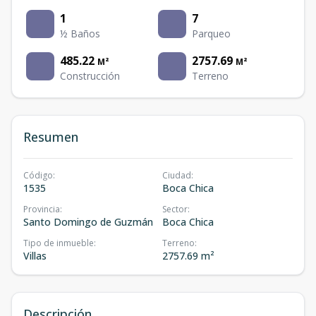
1
7
½ Baños
Parqueo
485.22
2757.69
M²
M²
Construcción
Terreno
Resumen
Código
:
Ciudad
:
1535
Boca Chica
Provincia
:
Sector
:
Santo Domingo de Guzmán
Boca Chica
Tipo de inmueble
:
Terreno
:
Villas
2757.69 m²
Descripción