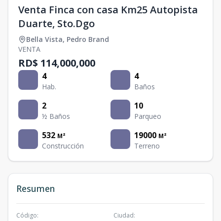
Venta Finca con casa Km25 Autopista
Duarte, Sto.Dgo
Bella Vista
,
Pedro Brand
VENTA
RD$ 114,000,000
4
4
Hab.
Baños
2
10
½ Baños
Parqueo
532
19000
M²
M²
Construcción
Terreno
Resumen
Código
:
Ciudad
: