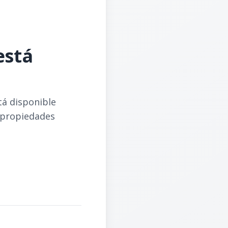
está
tá disponible
 propiedades