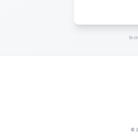
Si c
©