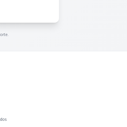
orte.
ados