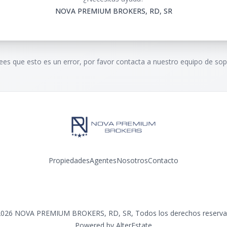
NOVA PREMIUM BROKERS, RD, SR
rees que esto es un error, por favor contacta a nuestro equipo de sop
Propiedades
Agentes
Nosotros
Contacto
Facebook
Instagram
2026
NOVA PREMIUM BROKERS, RD, SR
,
Todos los derechos reserv
Powered by
AlterEstate